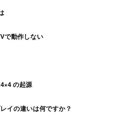
は
ng TVで動作しない
4×4 の起源
プレイの違いは何ですか？