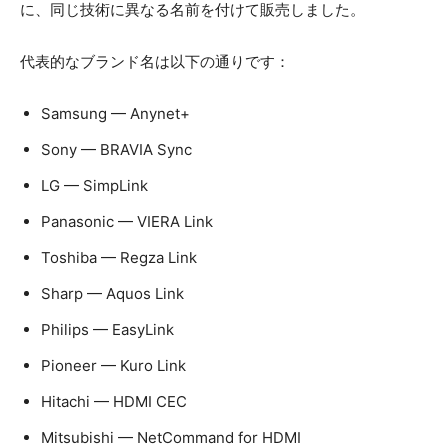
に、同じ技術に異なる名前を付けて販売しました。
代表的なブランド名は以下の通りです：
Samsung — Anynet+
Sony — BRAVIA Sync
LG — SimpLink
Panasonic — VIERA Link
Toshiba — Regza Link
Sharp — Aquos Link
Philips — EasyLink
Pioneer — Kuro Link
Hitachi — HDMI CEC
Mitsubishi — NetCommand for HDMI