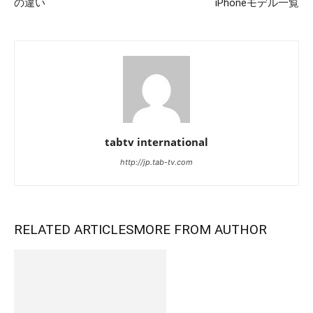
の違い
iPhoneモデル一覧
tabtv international
http://jp.tab-tv.com
RELATED ARTICLES
MORE FROM AUTHOR