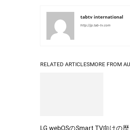
tabtv international
http://jp.tab-tv.com
RELATED ARTICLES
MORE FROM A
LG webOSのSmart TV向けの