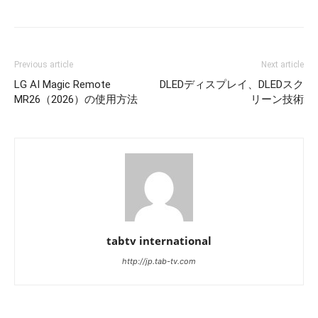
Previous article
Next article
LG AI Magic Remote
DLEDディスプレイ、DLEDスク
MR26（2026）の使用方法
リーン技術
tabtv international
http://jp.tab-tv.com