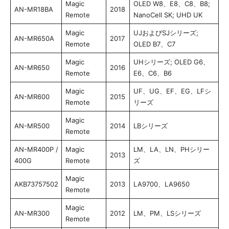
Magic
OLED W8、E8、C8、B8;
AN-MR18BA
2018
Remote
NanoCell SK; UHD UK
Magic
UJおよびSJシリーズ;
AN-MR650A
2017
Remote
OLED B7、C7
Magic
UHシリーズ; OLED G6、
AN-MR650
2016
Remote
E6、C6、B6
Magic
UF、UG、EF、EG、LFシ
AN-MR600
2015
Remote
リーズ
Magic
AN-MR500
2014
LBシリーズ
Remote
AN-MR400P /
Magic
LM、LA、LN、PHシリー
2013
400G
Remote
ズ
Magic
AKB73757502
2013
LA9700、LA9650
Remote
Magic
AN-MR300
2012
LM、PM、LSシリーズ
Remote