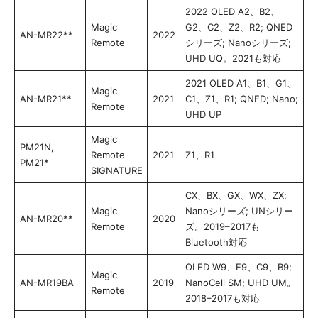
2022 OLED A2、B2、
Magic
G2、C2、Z2、R2; QNED
AN-MR22**
2022
Remote
シリーズ; Nanoシリーズ;
UHD UQ。2021も対応
2021 OLED A1、B1、G1、
Magic
AN-MR21**
2021
C1、Z1、R1; QNED; Nano;
Remote
UHD UP
Magic
PM21N,
Remote
2021
Z1、R1
PM21*
SIGNATURE
CX、BX、GX、WX、ZX;
Magic
Nanoシリーズ; UNシリー
AN-MR20**
2020
Remote
ズ。2019–2017も
Bluetooth対応
OLED W9、E9、C9、B9;
Magic
AN-MR19BA
2019
NanoCell SM; UHD UM。
Remote
2018–2017も対応