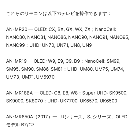
これらのリモコンは以下のテレビを操作できます：
AN-MR20 — OLED: CX, BX, GX, WX, ZX；NanoCell:
NANO80, NANO81, NANO86, NANO90, NANO91, NANO95,
NANO99；UHD: UN70, UN71, UN8, UN9
AN-MR19 — OLED: W9, E9, C9, B9；NanoCell: SM99,
SM95, SM90, SM86, SM81；UHD: UM80, UM75, UM74,
UM73, UM71, UM6970
AN-MR18BA — OLED: C8, E8, W8；Super UHD: SK9500,
SK9000, SK8070；UHD: UK7700, UK6570, UK6500
AN-MR650A（2017）— UJシリーズ、SJシリーズ、OLED
モデル B7/C7