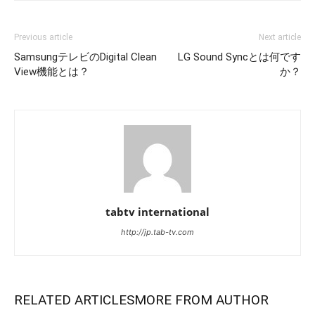
Previous article
Next article
SamsungテレビのDigital Clean
LG Sound Syncとは何です
View機能とは？
か？
tabtv international
http://jp.tab-tv.com
RELATED ARTICLES
MORE FROM AUTHOR