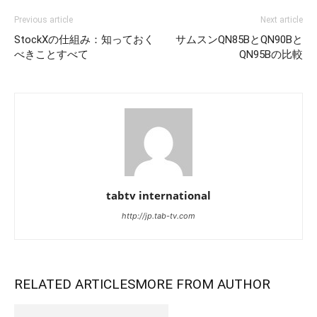
Previous article
Next article
StockXの仕組み：知っておく
サムスンQN85BとQN90Bと
べきことすべて
QN95Bの比較
tabtv international
http://jp.tab-tv.com
RELATED ARTICLES
MORE FROM AUTHOR