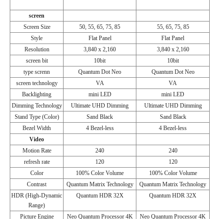
screen
Screen Size
50, 55, 65, 75, 85
55, 65, 75, 85
Style
Flat Panel
Flat Panel
Resolution
3,840 x 2,160
3,840 x 2,160
screen bit
10bit
10bit
type screnn
Quantum Dot Neo
Quantum Dot Neo
screen technology
VA
VA
Backlighting
mini LED
mini LED
Dimming Technology
Ultimate UHD Dimming
Ultimate UHD Dimming
Stand Type (Color)
Sand Black
Sand Black
Bezel Width
4 Bezel-less
4 Bezel-less
Video
Motion Rate
240
240
refresh rate
120
120
Color
100% Color Volume
100% Color Volume
Contrast
Quantum Matrix Technology
Quantum Matrix Technology
HDR (High-Dynamic
Quantum HDR 32X
Quantum HDR 32X
Range)
Picture Engine
Neo Quantum Processor 4K
Neo Quantum Processor 4K