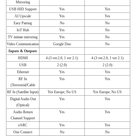
Mirroring
USB HID Support
Yes
Yes
AI Upscale
Yes
Yes
Easy Pairing
No
No
IoT Hub
Yes
No
TV initiate mirroring
Yes
No
Video Communication
Google Duo
No
Inputs & Outputs
HDMI
4 (3 ver.2.0, 1 ver 2.1)
4 (3 ver.2.0, 1 ver 2.1)
USB
2 (2.0)
2 (2.0)
Ethernet
Yes
Yes
RF In
Yes
Yes
(Terrestrial/Cable
RF In (Satellite Input)
Yes Europe, No US
Yes Europe, No US
Digital Audio Out
Yes
Yes
(Optical)
Audio Return
Yes
Yes
Channel Support
eARC
Yes
Yes
One Connect
No
No