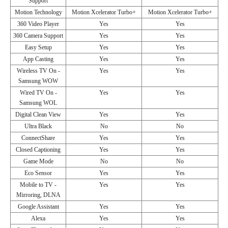
Support
Motion Technology
Motion Xcelerator Turbo+
Motion Xcelerator Turbo+
360 Video Player
Yes
Yes
360 Camera Support
Yes
Yes
Easy Setup
Yes
Yes
App Casting
Yes
Yes
Wireless TV On -
Yes
Yes
Samsung WOW
Wired TV On -
Yes
Yes
Samsung WOL
Digital Clean View
Yes
Yes
Ultra Black
No
No
ConnectShare
Yes
Yes
Closed Captioning
Yes
Yes
Game Mode
No
No
Eco Sensor
Yes
Yes
Mobile to TV -
Yes
Yes
Mirroring, DLNA
Google Assistant
Yes
Yes
Alexa
Yes
Yes