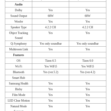
Audio
Dolby
Yes
Yes
Sound Output
60W
60W
Woofer
Yes
Yes
Speaker Type
4.2.2 CH
4.2.2 CH
Object Tracking
Yes
Yes
Sound
Q-Symphony
Yes only soundbar
Yes only soundbar
Multiroom Link
Yes
Yes
Features
OS
Tizen 6.5
Tizen 6.0
Wi-Fi
Yes WiFi5
Yes WiFi5
Bluetooth
Yes (ver.5.2)
Yes (ver.4.2)
Smart Hub
Samsung Health
Yes
Yes
Bixby
Yes
Yes
Film Mode
Yes
Yes
LED Clear Motion
Yes
Yes
Natural Mode
Yes
Yes