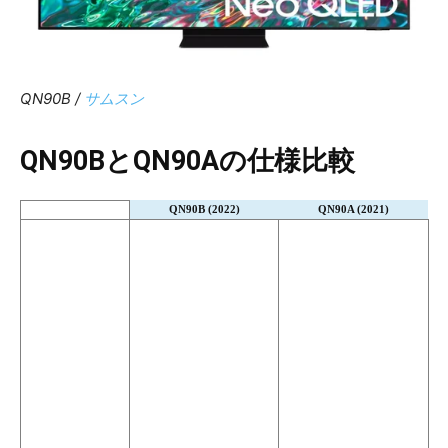
QN90B /
サムスン
QN90B
とQN90Aの仕様比較
QN90B (2022)
QN90A (2021)