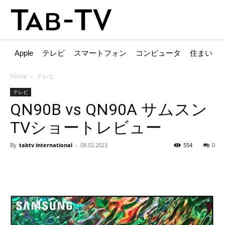
Apple
テレビ
スマートフォン
コンピュータ
住まい
Home
テレビ
テレビ
QN90B vs QN90A サムスン
TVショートレビュー
By
tabtv international
-
08.02.2023
554
0