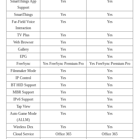
SmartThings App
Yes
Yes
Support
SmartThings
Yes
Yes
Far-Field Voice
Yes
Yes
Interaction
TV Plus
Yes
Yes
Web Browser
Yes
Yes
Gallery
Yes
Yes
EPG
Yes
Yes
FreeSync
Yes FreeSync Premium Pro
Yes FreeSync Premium Pro
Filmmaker Mode
Yes
Yes
IP Control
Yes
Yes
BT HID Support
Yes
Yes
MBR Support
Yes
Yes
IPv6 Support
Yes
Yes
Tap View
Yes
Yes
Auto Game Mode
Yes
Yes
(ALLM)
Wireless Dex
Yes
Yes
Cloud Service
Office 365
Office 365