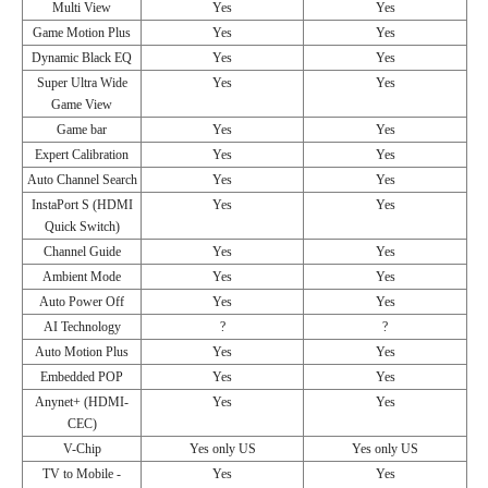
Multi View
Yes
Yes
Game Motion Plus
Yes
Yes
Dynamic Black EQ
Yes
Yes
Super Ultra Wide
Yes
Yes
Game View
Game bar
Yes
Yes
Expert Calibration
Yes
Yes
Auto Channel Search
Yes
Yes
InstaPort S (HDMI
Yes
Yes
Quick Switch)
Channel Guide
Yes
Yes
Ambient Mode
Yes
Yes
Auto Power Off
Yes
Yes
AI Technology
?
?
Auto Motion Plus
Yes
Yes
Embedded POP
Yes
Yes
Anynet+ (HDMI-
Yes
Yes
CEC)
V-Chip
Yes only US
Yes only US
TV to Mobile -
Yes
Yes